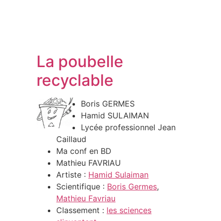
La poubelle
recyclable
Boris GERMES
Hamid SULAIMAN
Lycée professionnel Jean
Caillaud
Ma conf en BD
Mathieu FAVRIAU
Artiste :
Hamid Sulaiman
Scientifique :
Boris Germes
,
Mathieu Favriau
Classement :
les sciences