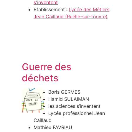
s'inventent
Etablissement :
Lycée des Métiers
Jean Caillaud (Ruelle-sur-Touvre)
Guerre des
déchets
Boris GERMES
Hamid SULAIMAN
les sciences s’inventent
Lycée professionnel Jean
Caillaud
Mathieu FAVRIAU