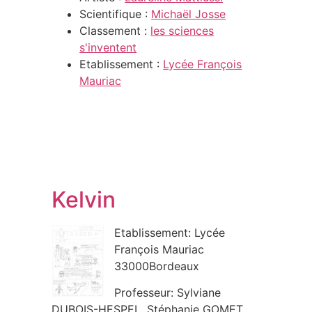
Scientifique :
Michaël Josse
Classement :
les sciences
s'inventent
Etablissement :
Lycée François
Mauriac
Kelvin
Etablissement: Lycée
François Mauriac
33000Bordeaux
Professeur: Sylviane
DUBOIS-HESPEL, Stéphanie GOMET